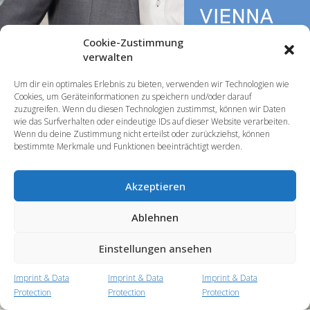
Cookie-Zustimmung
verwalten
Um dir ein optimales Erlebnis zu bieten, verwenden wir Technologien wie
Cookies, um Geräteinformationen zu speichern und/oder darauf
VIENNA CITYTAX
Steuerberater GmbH
zuzugreifen. Wenn du diesen Technologien zustimmst, können wir Daten
wie das Surfverhalten oder eindeutige IDs auf dieser Website verarbeiten.
Untere Donaustraße 13-15
1020 Wien
Wenn du deine Zustimmung nicht erteilst oder zurückziehst, können
bestimmte Merkmale und Funktionen beeinträchtigt werden.
Tel.: +43 1 890 64 63 - 0
eMail:
office@citytax.at
Office Hours:
Akzeptieren
Mon - Thu : 8:00-17:00
Fri : 08:00-14:00
Ablehnen
Einstellungen ansehen
Imprint & Data
Imprint & Data
Imprint & Data
Protection
Protection
Protection