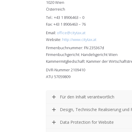
1020 Wien
Österreich
Tel.: +43 1 8906463 – 0
Fax: +43 1 8906463 – 76
Email:
office@citytax.at
Website:
http://www.citytax.at
Firmenbuchnummer: FN 235367d
Firmenbuchgericht: Handelsgericht Wien
Kammermitgliedschaft: Kammer der Wirtschaftst
DVR-Nummer 2109410
ATU 57059809
Für den Inhalt verantwortlich
Design, Technische Realisierung und
Data Protection for Website