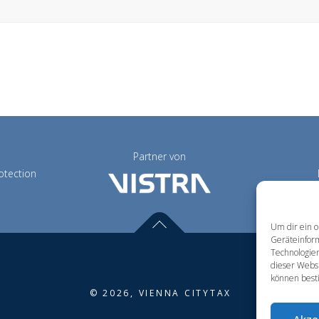
Partner von
otection
Um dir ein o
Geräteinfor
Technologien
dieser Websi
können best
© 2026, VIENNA CITYTAX
Akze