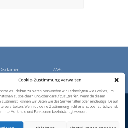
Disclaimer
AABs
Cookie-Zustimmung verwalten
ptimales Erlebnis zu bieten, verwenden wir Technologien wie Cookies, um
mationen zu speichern und/oder darauf zuzugreifen. Wenn du diesen
 zustimmst, können wir Daten wie das Surfverhalten oder eindeutige IDs auf
te verarbeiten. Wenn du deine Zustimmung nicht erteilst oder zurückziehst,
immte Merkmale und Funktionen beeinträchtigt werden.
ptieren
Ablehnen
Einstellungen ansehen