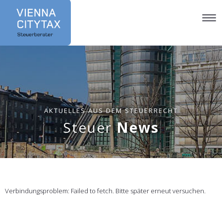
Tog
Nav
AKTUELLES AUS DEM STEUERRECHT
Steuer
News
Verbindungsproblem: Failed to fetch. Bitte später erneut versuchen.